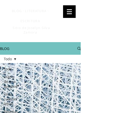
BLOG · LITERATURA ·
ESCRITURA
Sitio de Joselyn Silva
Zamora
BLOG
Todo
Todo
Diario
de una
spoonie
Unas
cuantas
letras
Reseñas