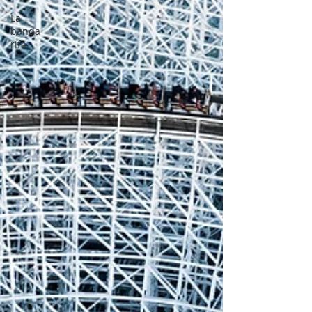
La
banda
rifa