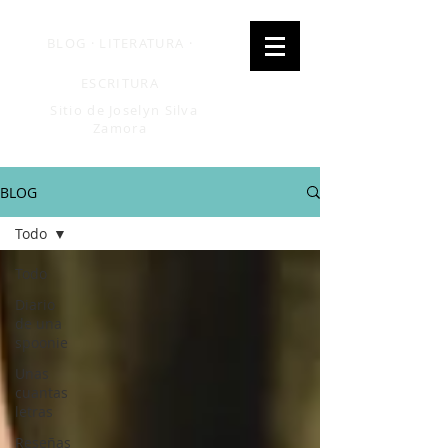
BLOG · LITERATURA ·
ESCRITURA
Sitio de Joselyn Silva
Zamora
BLOG
Todo
Todo
Diario
de una
spoonie
Unas
cuantas
letras
Reseñas