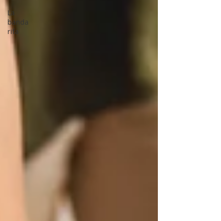
La
banda
rifa