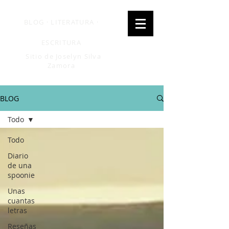
BLOG · LITERATURA ·
ESCRITURA
Sitio de Joselyn Silva
Zamora
BLOG
Todo
Todo
Diario
de una
spoonie
Unas
cuantas
letras
Reseñas