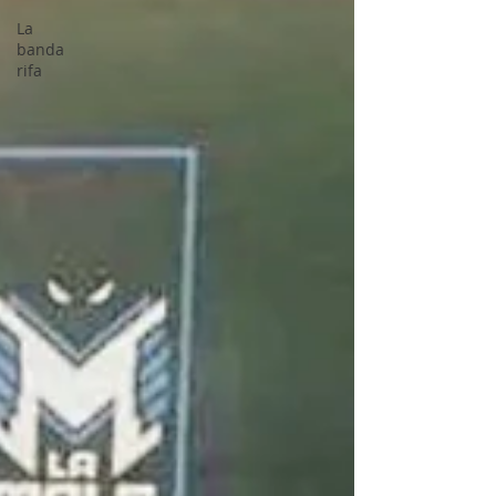
La
banda
rifa