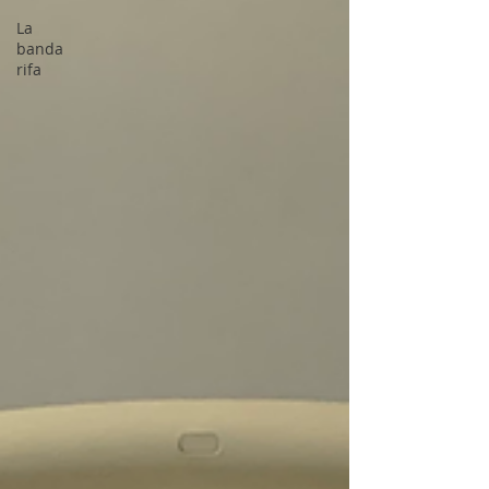
La
banda
rifa