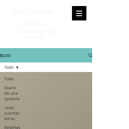
BLOG · LITERATURA ·
ESCRITURA
Sitio de Joselyn Silva
Zamora
BLOG
Todo
Todo
Diario
de una
spoonie
Unas
cuantas
letras
Reseñas