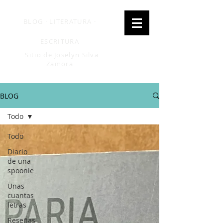
BLOG · LITERATURA ·
ESCRITURA
Sitio de Joselyn Silva
Zamora
BLOG
Todo
Todo
Diario
de una
spoonie
Unas
cuantas
letras
Reseñas