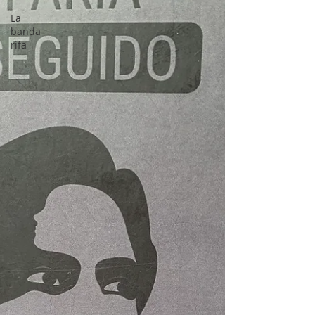
La
banda
rifa